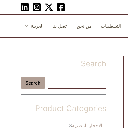
التشطيبات
من نحن
اتصل بنا
العربية
Search
ا
Search
ل
ب
ح
ث
Product Categories
3
الاحجار المصرية
3