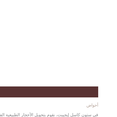
الوصف
مراجعات (0)
أحواض
في ستون كاسل إيجيبت، نقوم بتحويل الأحجار الطبيعية ال