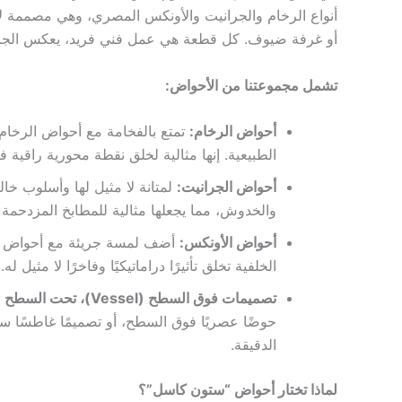
أنواع الرخام والجرانيت والأونكس المصري، وهي مصممة لإ
أو غرفة ضيوف. كل قطعة هي عمل فني فريد، يعكس الجاذبي
تشمل مجموعتنا من الأحواض:
أحواض الرخام:
تمتع بالفخامة مع أحواض الرخام 
الطبيعية. إنها مثالية لخلق نقطة محورية راقية 
أحواض الجرانيت:
لمتانة لا مثيل لها وأسلوب خالد
والخدوش، مما يجعلها مثالية للمطابخ المزدحمة 
أحواض الأونكس:
أضف لمسة جريئة مع أحواض الأو
الخلفية تخلق تأثيرًا دراماتيكيًا وفاخرًا لا مثيل له.
تصميمات فوق السطح (Vessel)، تحت السطح (Undermount)، وتصميمات مخصصة:
حوضًا عصريًا فوق السطح، أو تصميمًا غاطسًا سلسا
الدقيقة.
لماذا تختار أحواض “ستون كاسل”؟