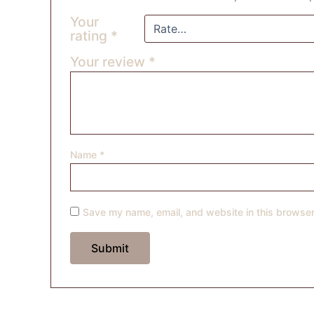
Your
rating
*
Your review
*
Name
*
Save my name, email, and website in this browser