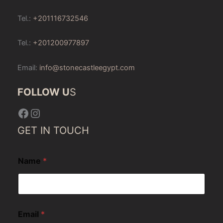
Tel.:
+201116732546
Tel.:
+201200977897
Email:
info@stonecastleegypt.com
FOLLOW U
S
Facebook
Instagram
GET IN TOUCH
Name
*
Email
*