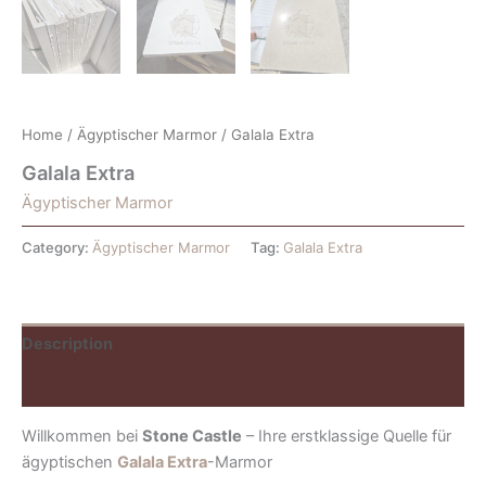
Home
/
Ägyptischer Marmor
/ Galala Extra
Galala Extra
Ägyptischer Marmor
Category:
Ägyptischer Marmor
Tag:
Galala Extra
Description
Reviews (0)
Willkommen bei
Stone Castle
– Ihre erstklassige Quelle für
ägyptischen
Galala Extra
-Marmor