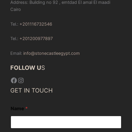
Address: Building no 92 , emtdad El amal El maadi
Cairo
Tel.:
+201116732546
Tel.:
+201200977897
Email:
info@stonecastleegypt.com
FOLLOW U
S
Facebook
Instagram
GET IN TOUCH
Name
*