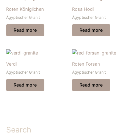
Roten Königlichen
Rosa Hodi
Ägyptischer Granit
Ägyptischer Granit
Read more
Read more
Verdi
Roten Forsan
Ägyptischer Granit
Ägyptischer Granit
Read more
Read more
Search