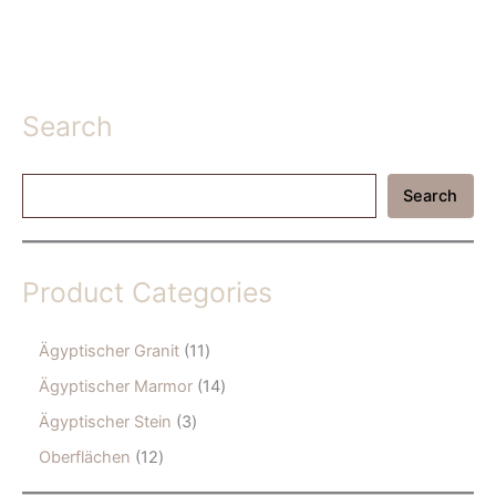
Search
S
Search
e
a
r
c
Product Categories
h
1
Ägyptischer Granit
11
1
1
Ägyptischer Marmor
14
p
4
r
3
Ägyptischer Stein
3
p
o
p
r
1
Oberflächen
12
d
r
o
2
u
o