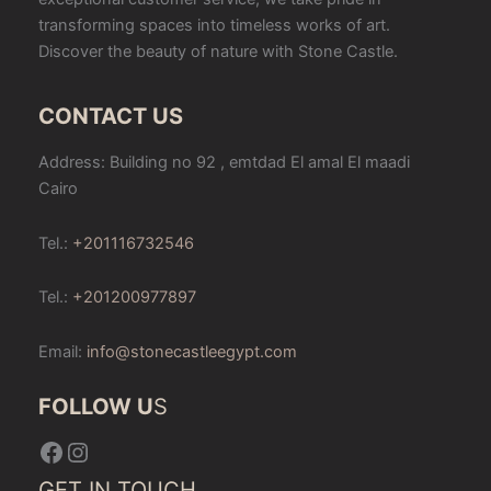
transforming spaces into timeless works of art.
Discover the beauty of nature with Stone Castle.
CONTACT US
Address: Building no 92 , emtdad El amal El maadi
Cairo
Tel.:
+201116732546
Tel.:
+201200977897
Email:
info@stonecastleegypt.com
FOLLOW U
S
Facebook
Instagram
GET IN TOUCH