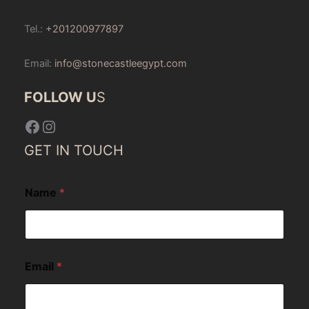
Tel.:
+201200977897
Email:
info@stonecastleegypt.com
FOLLOW U
S
Facebook
Instagram
GET IN TOUCH
Name
*
Email
*